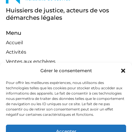
Huissiers de justice, acteurs de vos
démarches légales
Menu
Accueil
Activités
Ventes aux enchères
Gérer le consentement
Compétences territoriales
Jeux concours
Pour offrir les meilleures expériences, nous utilisons des
technologies telles que les cookies pour stocker et/ou accéder aux
Liens
informations des appareils. Le fait de consentir à ces technologies
Contact
nous permettra de traiter des données telles que le comportement
de navigation ou les ID uniques sur ce site. Le fait de ne pas
Contactez-nous
consentir ou de retirer son consentement peut avoir un effet
négatif sur certaines caractéristiques et fonctions.
huissiers@tapella-nilles.lu
+352 26 53 50-1
Accepter