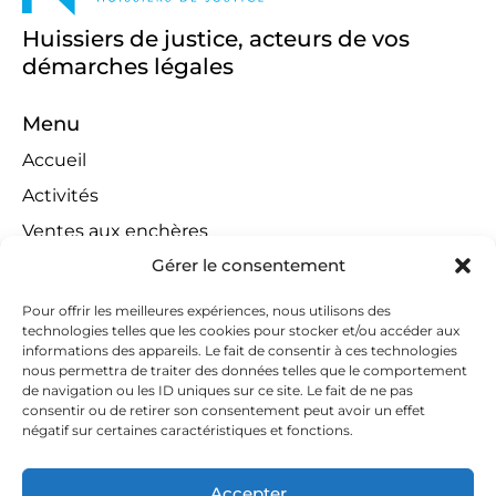
Huissiers de justice, acteurs de vos
démarches légales
Menu
Accueil
Activités
Ventes aux enchères
Gérer le consentement
Compétences territoriales
Jeux concours
Pour offrir les meilleures expériences, nous utilisons des
technologies telles que les cookies pour stocker et/ou accéder aux
Liens
informations des appareils. Le fait de consentir à ces technologies
Contact
nous permettra de traiter des données telles que le comportement
de navigation ou les ID uniques sur ce site. Le fait de ne pas
Contactez-nous
consentir ou de retirer son consentement peut avoir un effet
négatif sur certaines caractéristiques et fonctions.
huissiers@tapella-nilles.lu
+352 26 53 50-1
Accepter