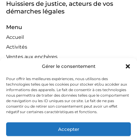
Huissiers de justice, acteurs de vos
démarches légales
Menu
Accueil
Activités
Ventes aux enchères
Gérer le consentement
Compétences territoriales
Jeux concours
Pour offrir les meilleures expériences, nous utilisons des
technologies telles que les cookies pour stocker et/ou accéder aux
Liens
informations des appareils. Le fait de consentir à ces technologies
Contact
nous permettra de traiter des données telles que le comportement
de navigation ou les ID uniques sur ce site. Le fait de ne pas
Contactez-nous
consentir ou de retirer son consentement peut avoir un effet
négatif sur certaines caractéristiques et fonctions.
huissiers@tapella-nilles.lu
+352 26 53 50-1
Accepter