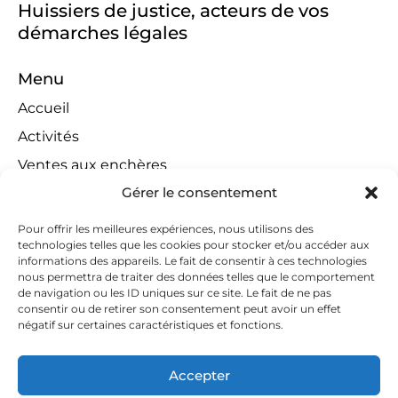
Huissiers de justice, acteurs de vos
démarches légales
Menu
Accueil
Activités
Ventes aux enchères
Gérer le consentement
Compétences territoriales
Jeux concours
Pour offrir les meilleures expériences, nous utilisons des
technologies telles que les cookies pour stocker et/ou accéder aux
Liens
informations des appareils. Le fait de consentir à ces technologies
Contact
nous permettra de traiter des données telles que le comportement
de navigation ou les ID uniques sur ce site. Le fait de ne pas
Contactez-nous
consentir ou de retirer son consentement peut avoir un effet
négatif sur certaines caractéristiques et fonctions.
huissiers@tapella-nilles.lu
+352 26 53 50-1
Accepter