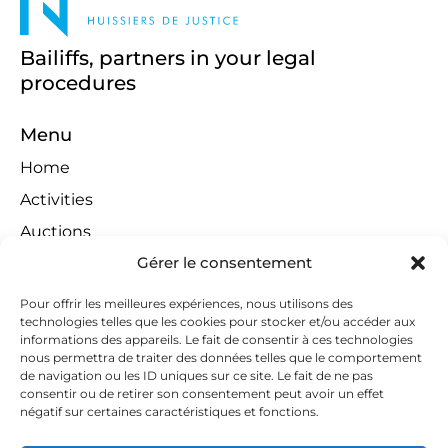
Bailiffs, partners in your legal
procedures
Menu
Home
Activities
Auctions
Gérer le consentement
Territorial Jurisdiction
Contests
Pour offrir les meilleures expériences, nous utilisons des
technologies telles que les cookies pour stocker et/ou accéder aux
Links
informations des appareils. Le fait de consentir à ces technologies
Contact
nous permettra de traiter des données telles que le comportement
de navigation ou les ID uniques sur ce site. Le fait de ne pas
Contact Us
consentir ou de retirer son consentement peut avoir un effet
négatif sur certaines caractéristiques et fonctions.
huissiers@tapella-nilles.lu