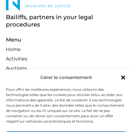
Bailiffs, partners in your legal
procedures
Menu
Home
Activities
Auctions
Gérer le consentement
Territorial Jurisdiction
Contests
Pour offrir les meilleures expériences, nous utilisons des
technologies telles que les cookies pour stocker et/ou accéder aux
Links
informations des appareils. Le fait de consentir à ces technologies
Contact
nous permettra de traiter des données telles que le comportement
de navigation ou les ID uniques sur ce site. Le fait de ne pas
Contact Us
consentir ou de retirer son consentement peut avoir un effet
négatif sur certaines caractéristiques et fonctions.
huissiers@tapella-nilles.lu