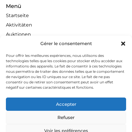
Menü
Startseite
Aktivitäten
Auktionen
Gérer le consentement
Zuständigkeitsbereiche
Gewinnspiele
Pour offrir les meilleures expériences, nous utilisons des
technologies telles que les cookies pour stocker et/ou accéder aux
Links
informations des appareils. Le fait de consentir à ces technologies
nous permettra de traiter des données telles que le comportement
Kontakt
de navigation ou les ID uniques sur ce site. Le fait de ne pas
Kontaktieren Sie uns
consentir ou de retirer son consentement peut avoir un effet
négatif sur certaines caractéristiques et fonctions.
huissiers@tapella-nilles.lu
+352 26 53 50-1
Accepter
Refuser
Voir les préférences